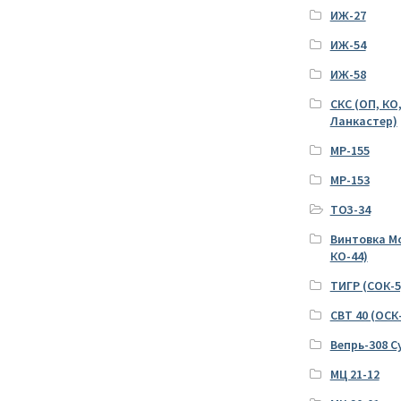
ИЖ-27
ИЖ-54
ИЖ-58
СКС (ОП, КО
Ланкастер)
МР-155
МР-153
ТОЗ-34
Винтовка Мо
КО-44)
ТИГР (СОК-5
СВТ 40 (ОСК
Вепрь-308 С
МЦ 21-12